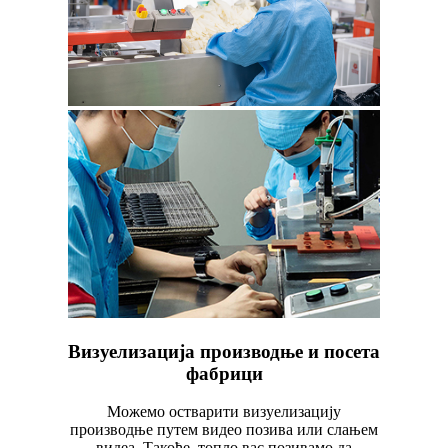
Визуелизација производње и посета
фабрици
Можемо остварити визуелизацију
производње путем видео позива или слањем
видеа. Такође, топло вас позивамо да