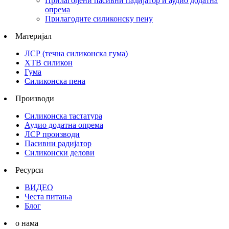
Прилагођени пасивни падијатор и аудио додатна
опрема
Прилагодите силиконску пену
Материјал
ЛСР (течна силиконска гума)
ХТВ силикон
Гума
Силиконска пена
Производи
Силиконска тастатура
Аудио додатна опрема
ЛСР производи
Пасивни радијатор
Силиконски делови
Ресурси
ВИДЕО
Честа питања
Блог
о нама