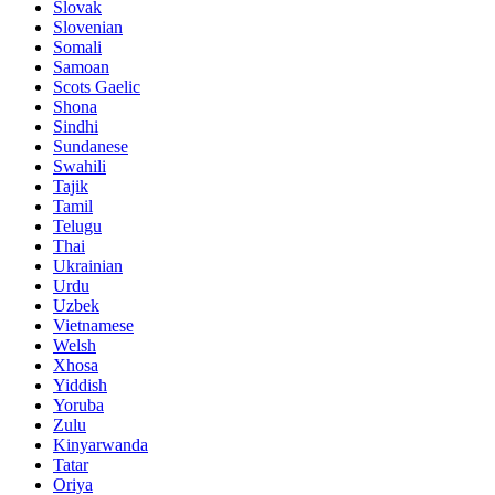
Slovak
Slovenian
Somali
Samoan
Scots Gaelic
Shona
Sindhi
Sundanese
Swahili
Tajik
Tamil
Telugu
Thai
Ukrainian
Urdu
Uzbek
Vietnamese
Welsh
Xhosa
Yiddish
Yoruba
Zulu
Kinyarwanda
Tatar
Oriya