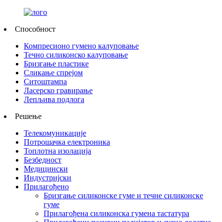
Способност
Компресионо гумено калуповање
Течно силиконско калуповање
Бризгање пластике
Сликање спрејом
Ситоштампа
Ласерско гравирање
Лепљива подлога
Решење
Телекомуникације
Потрошачка електроника
Топлотна изолација
Безбедност
Медицински
Индустријски
Прилагођено
Бризгање силиконске гуме и течне силиконске
гуме
Прилагођена силиконска гумена тастатура