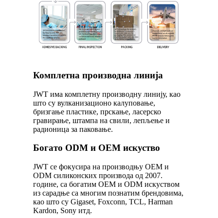
Комплетна производна линија
JWT има комплетну производну линију, као
што су вулканизационо калуповање,
бризгање пластике, прскање, ласерско
гравирање, штампа на свили, лепљење и
радионица за паковање.
Богато ODM и OEM искуство
JWT се фокусира на производњу OEM и
ODM силиконских производа од 2007.
године, са богатим OEM и ODM искуством
из сарадње са многим познатим брендовима,
као што су Gigaset, Foxconn, TCL, Harman
Kardon, Sony итд.