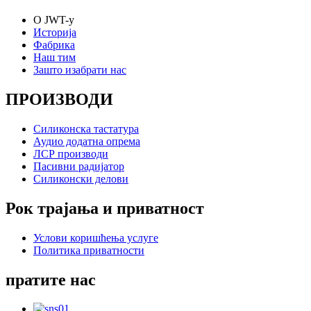
О JWT-у
Историја
Фабрика
Наш тим
Зашто изабрати нас
ПРОИЗВОДИ
Силиконска тастатура
Аудио додатна опрема
ЛСР производи
Пасивни радијатор
Силиконски делови
Рок трајања и приватност
Услови коришћења услуге
Политика приватности
пратите нас