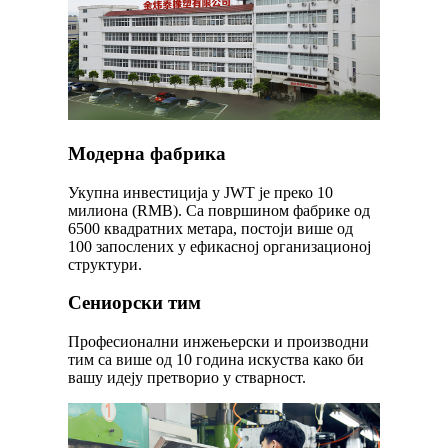
Модерна фабрика
Укупна инвестиција у JWT је преко 10
милиона (RMB). Са површином фабрике од
6500 квадратних метара, постоји више од
100 запослених у ефикасној организационој
структури.
Сениорски тим
Професионални инжењерски и производни
тим са више од 10 година искуства како би
вашу идеју претворио у стварност.