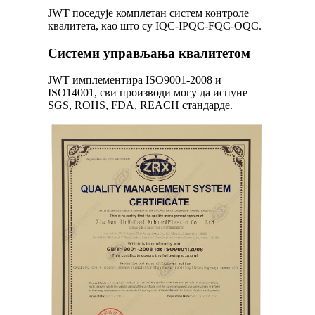
JWT поседује комплетан систем контроле
квалитета, као што су IQC-IPQC-FQC-OQC.
Системи управљања квалитетом
JWT имплементира ISO9001-2008 и
ISO14001, сви производи могу да испуне
SGS, ROHS, FDA, REACH стандарде.