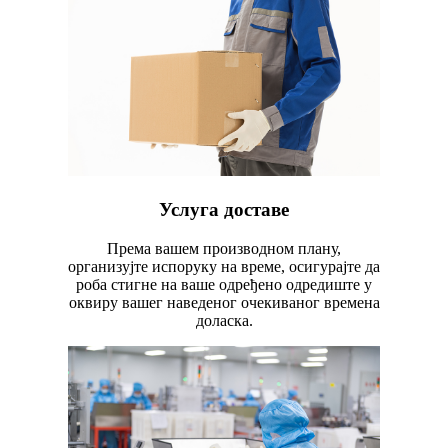
Услуга доставе
Према вашем производном плану,
организујте испоруку на време, осигурајте да
роба стигне на ваше одређено одредиште у
оквиру вашег наведеног очекиваног времена
доласка.