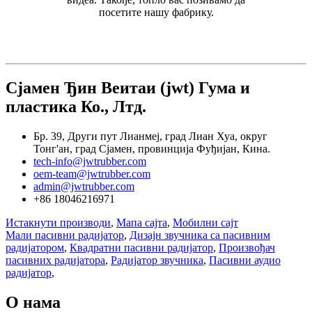
посетите нашу фабрику.
Сјамен Ђин Веитаи (jwt) Гума и
пластика Ко., Лтд.
Бр. 39, Други пут Лианмеј, град Лиан Хуа, округ
Тонг'ан, град Сјамен, провинција Фуђијан, Кина.
tech-info@jwtrubber.com
oem-team@jwtrubber.com
admin@jwtrubber.com
+86 18046216971
Истакнути производи
,
Мапа сајта
,
Мобилни сајт
Мали пасивни радијатор
,
Дизајн звучника са пасивним
радијатором
,
Квадратни пасивни радијатор
,
Произвођач
пасивних радијатора
,
Радијатор звучника
,
Пасивни аудио
радијатор
,
О нама