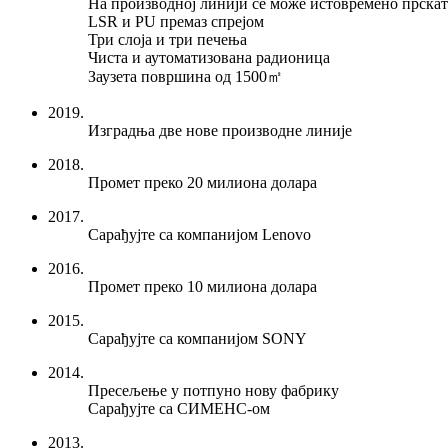
На производној линији се може истовремено прскат
LSR и PU премаз спрејом
Три слоја и три печења
Чиста и аутоматизована радионица
Заузета површина од 1500㎡
2019.
Изградња две нове производне линије
2018.
Промет преко 20 милиона долара
2017.
Сарађујте са компанијом Lenovo
2016.
Промет преко 10 милиона долара
2015.
Сарађујте са компанијом SONY
2014.
Пресељење у потпуно нову фабрику
Сарађујте са СИМЕНС-ом
2013.