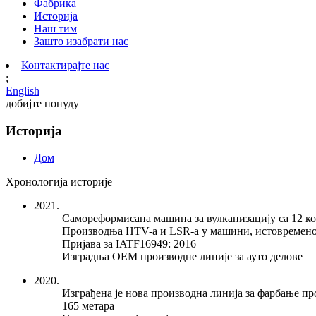
Фабрика
Историја
Наш тим
Зашто изабрати нас
Контактирајте нас
;
English
добијте понуду
Историја
Дом
Хронологија историје
2021.
Самореформисана машина за вулканизацију са 12 к
Производња HTV-а и LSR-а у машини, истовремен
Пријава за IATF16949: 2016
Изградња ОЕМ производне линије за ауто делове
2020.
Изграђена је нова производна линија за фарбање п
165 метара