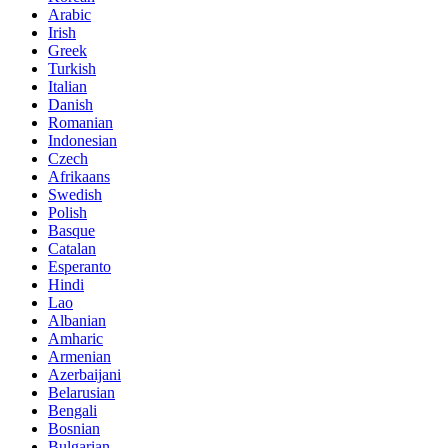
Arabic
Irish
Greek
Turkish
Italian
Danish
Romanian
Indonesian
Czech
Afrikaans
Swedish
Polish
Basque
Catalan
Esperanto
Hindi
Lao
Albanian
Amharic
Armenian
Azerbaijani
Belarusian
Bengali
Bosnian
Bulgarian