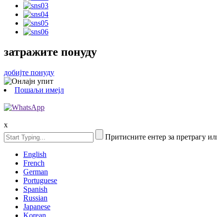
затражите понуду
добијте понуду
Пошаљи имејл
x
Притисните ентер за претрагу ил
English
French
German
Portuguese
Spanish
Russian
Japanese
Korean