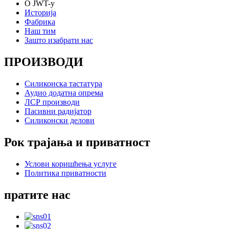
О JWT-у
Историја
Фабрика
Наш тим
Зашто изабрати нас
ПРОИЗВОДИ
Силиконска тастатура
Аудио додатна опрема
ЛСР производи
Пасивни радијатор
Силиконски делови
Рок трајања и приватност
Услови коришћења услуге
Политика приватности
пратите нас