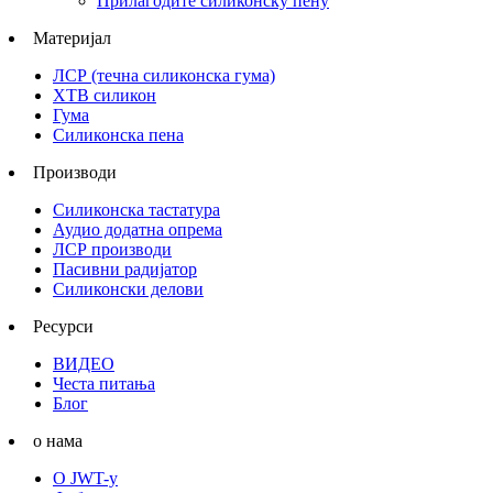
Прилагодите силиконску пену
Материјал
ЛСР (течна силиконска гума)
ХТВ силикон
Гума
Силиконска пена
Производи
Силиконска тастатура
Аудио додатна опрема
ЛСР производи
Пасивни радијатор
Силиконски делови
Ресурси
ВИДЕО
Честа питања
Блог
о нама
О JWT-у