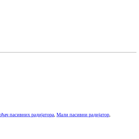
ђач пасивних радијатора
,
Мали пасивни радијатор
,