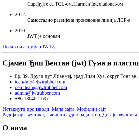
Сарађујте са TCL-ом, Harman International-ом
2012.
Самостално развијена производна линија ЛСР-а
2010.
JWT је основан
Позив на акцију о JWT-у
Сјамен Ђин Веитаи (jwt) Гума и пластик
Бр. 39, Други пут Лианмеј, град Лиан Хуа, округ Тонг'ан
tech-info@jwtrubber.com
oem-team@jwtrubber.com
admin@jwtrubber.com
+86 18046216971
Истакнути производи
,
Мапа сајта
,
Мобилни сајт
Радијатор звучника
,
Пасивни аудио радијатор
,
Дизајн звучника
О нама