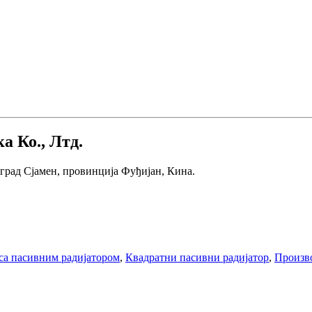
а Ко., Лтд.
, град Сјамен, провинција Фуђијан, Кина.
 са пасивним радијатором
,
Квадратни пасивни радијатор
,
Произво