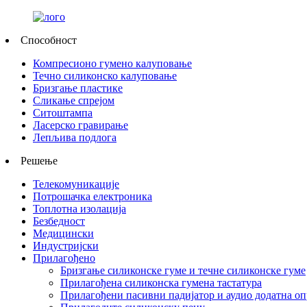
Способност
Компресионо гумено калуповање
Течно силиконско калуповање
Бризгање пластике
Сликање спрејом
Ситоштампа
Ласерско гравирање
Лепљива подлога
Решење
Телекомуникације
Потрошачка електроника
Топлотна изолација
Безбедност
Медицински
Индустријски
Прилагођено
Бризгање силиконске гуме и течне силиконске гуме
Прилагођена силиконска гумена тастатура
Прилагођени пасивни падијатор и аудио додатна о