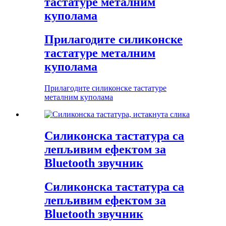
тастатуре металним
куполама
Прилагодите силиконске
тастатуре металним
куполама
Прилагодите силиконске тастатуре
металним куполама
Силиконска тастатура са
лепљивим ефектом за
Bluetooth звучник
Силиконска тастатура са
лепљивим ефектом за
Bluetooth звучник