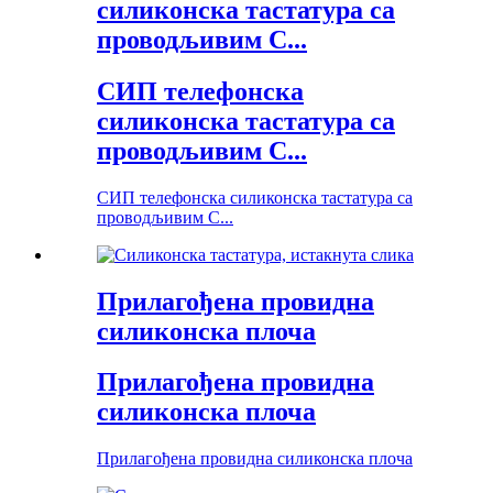
силиконска тастатура са
проводљивим C...
СИП телефонска
силиконска тастатура са
проводљивим C...
СИП телефонска силиконска тастатура са
проводљивим C...
Прилагођена провидна
силиконска плоча
Прилагођена провидна
силиконска плоча
Прилагођена провидна силиконска плоча