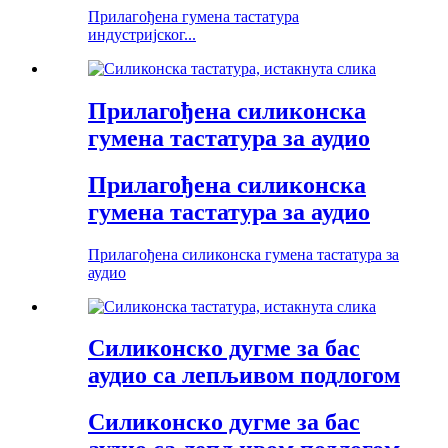
Прилагођена гумена тастатура
индустријског...
Прилагођена силиконска
гумена тастатура за аудио
Прилагођена силиконска
гумена тастатура за аудио
Прилагођена силиконска гумена тастатура за
аудио
Силиконско дугме за бас
аудио са лепљивом подлогом
Силиконско дугме за бас