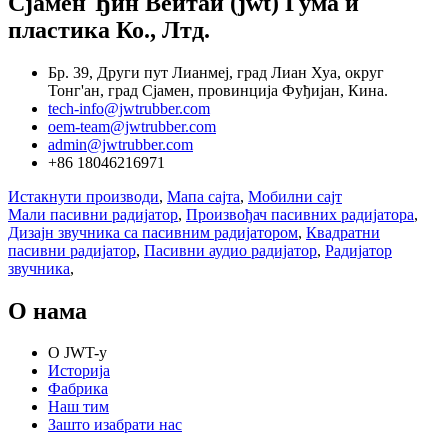
Сјамен Ђин Веитаи (jwt) Гума и
пластика Ко., Лтд.
Бр. 39, Други пут Лианмеј, град Лиан Хуа, округ
Тонг'ан, град Сјамен, провинција Фуђијан, Кина.
tech-info@jwtrubber.com
oem-team@jwtrubber.com
admin@jwtrubber.com
+86 18046216971
Истакнути производи
,
Мапа сајта
,
Мобилни сајт
Мали пасивни радијатор
,
Произвођач пасивних радијатора
,
Дизајн звучника са пасивним радијатором
,
Квадратни
пасивни радијатор
,
Пасивни аудио радијатор
,
Радијатор
звучника
,
О нама
О JWT-у
Историја
Фабрика
Наш тим
Зашто изабрати нас