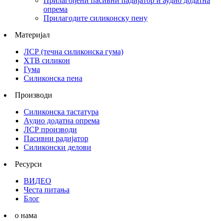
Прилагођени пасивни падијатор и аудио додатна
опрема
Прилагодите силиконску пену
Материјал
ЛСР (течна силиконска гума)
ХТВ силикон
Гума
Силиконска пена
Производи
Силиконска тастатура
Аудио додатна опрема
ЛСР производи
Пасивни радијатор
Силиконски делови
Ресурси
ВИДЕО
Честа питања
Блог
о нама