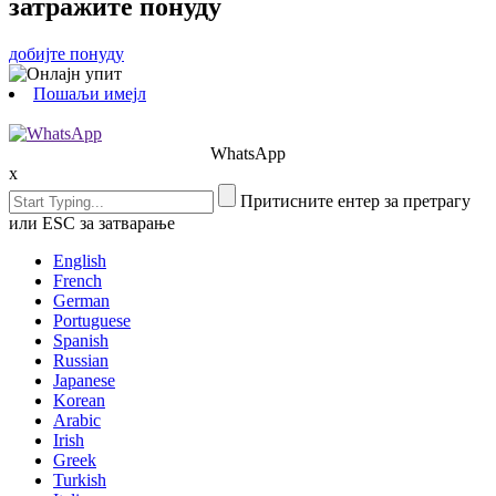
затражите понуду
добијте понуду
Пошаљи имејл
WhatsApp
x
Притисните ентер за претрагу
или ESC за затварање
English
French
German
Portuguese
Spanish
Russian
Japanese
Korean
Arabic
Irish
Greek
Turkish