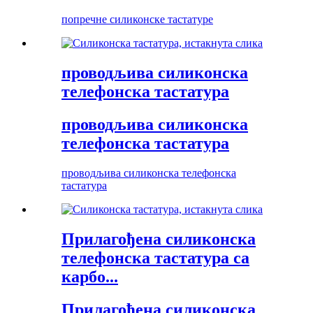
попречне силиконске тастатуре
проводљива силиконска
телефонска тастатура
проводљива силиконска
телефонска тастатура
проводљива силиконска телефонска
тастатура
Прилагођена силиконска
телефонска тастатура са
карбо...
Прилагођена силиконска