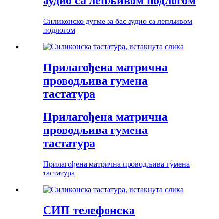
аудио са лепљивом подлогом
Силиконско дугме за бас аудио са лепљивом
подлогом
Прилагођена матрична
проводљива гумена
тастатура
Прилагођена матрична
проводљива гумена
тастатура
Прилагођена матрична проводљива гумена
тастатура
СИП телефонска