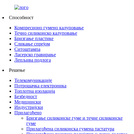
Способност
Компресионо гумено калуповање
Течно силиконско калуповање
Бризгање пластике
Сликање спрејом
Ситоштампа
Ласерско гравирање
Лепљива подлога
Решење
Телекомуникације
Потрошачка електроника
Топлотна изолација
Безбедност
Медицински
Индустријски
Прилагођено
Бризгање силиконске гуме и течне силиконске
гуме
Прилагођена силиконска гумена тастатура