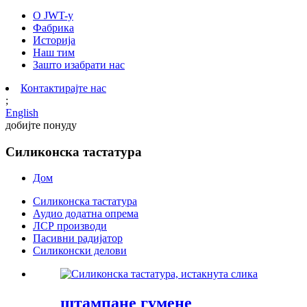
О JWT-у
Фабрика
Историја
Наш тим
Зашто изабрати нас
Контактирајте нас
;
English
добијте понуду
Силиконска тастатура
Дом
Силиконска тастатура
Аудио додатна опрема
ЛСР производи
Пасивни радијатор
Силиконски делови
штампане гумене