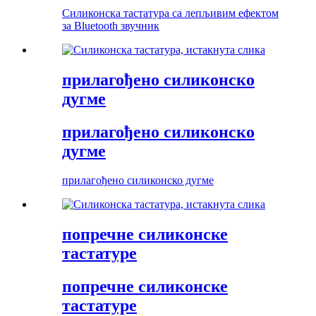
Силиконска тастатура са лепљивим ефектом
за Bluetooth звучник
прилагођено силиконско
дугме
прилагођено силиконско
дугме
прилагођено силиконско дугме
попречне силиконске
тастатуре
попречне силиконске
тастатуре