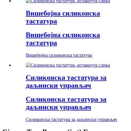
Вишебојна силиконска
тастатура
Вишебојна силиконска
тастатура
Вишебојна силиконска тастатура
Силиконска тастатура за
даљински управљач
Силиконска тастатура за
даљински управљач
Силиконска тастатура за даљински управљач