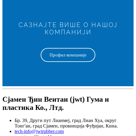
САЗНАЈТЕ ВИШЕ О НАШОЈ
КОМПАНИЈИ
Профил компаније
Сјамен Ђин Веитаи (jwt) Гума и
пластика Ко., Лтд.
Бр. 39, Други пут Лианмеј, град Лиан Хуа, округ
Тонг'ан, град Сјамен, провинција Фуђијан, Кина.
tech-info@jwtrubber.com