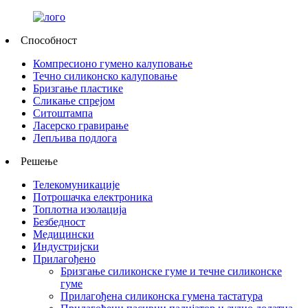
Способност
Компресионо гумено калуповање
Течно силиконско калуповање
Бризгање пластике
Сликање спрејом
Ситоштампа
Ласерско гравирање
Лепљива подлога
Решење
Телекомуникације
Потрошачка електроника
Топлотна изолација
Безбедност
Медицински
Индустријски
Прилагођено
Бризгање силиконске гуме и течне силиконске
гуме
Прилагођена силиконска гумена тастатура