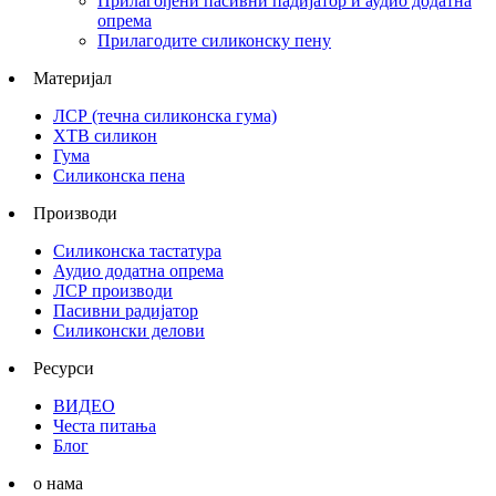
Прилагођени пасивни падијатор и аудио додатна
опрема
Прилагодите силиконску пену
Материјал
ЛСР (течна силиконска гума)
ХТВ силикон
Гума
Силиконска пена
Производи
Силиконска тастатура
Аудио додатна опрема
ЛСР производи
Пасивни радијатор
Силиконски делови
Ресурси
ВИДЕО
Честа питања
Блог
о нама