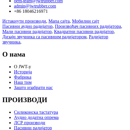
oem-team@jwtrubber.com
admin@jwtrubber.com
+86 18046216971
Истакнути производи
,
Мапа сајта
,
Мобилни сајт
Пасивни аудио радијатор
,
Произвођач пасивних радијатора
,
Мали пасивни радијатор
,
Квадратни пасивни радијатор
,
Дизајн звучника са пасивним радијатором
,
Радијатор
звучника
,
О нама
О JWT-у
Историја
Фабрика
Наш тим
Зашто изабрати нас
ПРОИЗВОДИ
Силиконска тастатура
Аудио додатна опрема
ЛСР производи
Пасивни радијатор