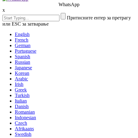
WhatsApp
x
Притисните ентер за претрагу
или ESC за затварање
English
French
German
Portuguese
Spanish
Russian
Japanese
Korean
Arabic
Irish
Greek
Turkish
Italian
Danish
Romanian
Indonesian
Czech
Afrikaans
Swedish