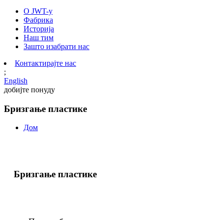
О JWT-у
Фабрика
Историја
Наш тим
Зашто изабрати нас
Контактирајте нас
;
English
добијте понуду
Бризгање пластике
Дом
Бризгање пластике