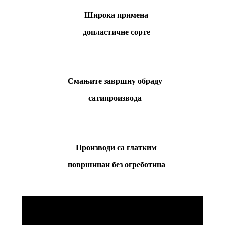
Широка примена
до
пластичне сорте
Смањите завршну обраду
сати
производа
Производи са глатким
површина
и без огреботина