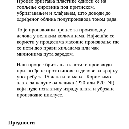
Процес бризгања пластике односи се на
топљење сировина под притиском,
убризгавањем и хлађењем, што доводи до
одређеног облика полупроизвода током рада.
То је производни процес за производњу
делова у великим количинама. Најчешће се
користи у процесима масовне производње где
се исти део прави хиљадама или чак
милионима пута заредом.
Наш процес бризгања пластике производи
прилагођене прототипове и делове за крајњу
употребу за 15 дана или мање. Користимо
алате за калупе од челика (P20 или P20+Ni)
који нуде исплативу израду алата и убрзане
производне циклусе.
Предности