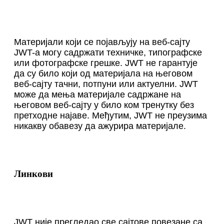
Материјали који се појављују на веб-сајту
JWT-а могу садржати техничке, типографске
или фотографске грешке. JWT не гарантује
да су било који од материјала на његовом
веб-сајту тачни, потпуни или актуелни. JWT
може да мења материјале садржане на
његовом веб-сајту у било ком тренутку без
претходне најаве. Међутим, JWT не преузима
никакву обавезу да ажурира материјале.
Линкови
JWT није прегледао све сајтове повезане са