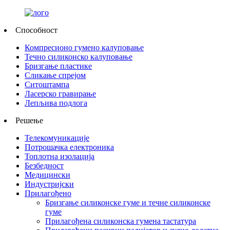
Способност
Компресионо гумено калуповање
Течно силиконско калуповање
Бризгање пластике
Сликање спрејом
Ситоштампа
Ласерско гравирање
Лепљива подлога
Решење
Телекомуникације
Потрошачка електроника
Топлотна изолација
Безбедност
Медицински
Индустријски
Прилагођено
Бризгање силиконске гуме и течне силиконске
гуме
Прилагођена силиконска гумена тастатура