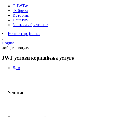
О JWT-у
Фабрика
Историја
Наш тим
Зашто изабрати нас
Контактирајте нас
;
English
добијте понуду
JWT услови коришћења услуге
Дом
Услови