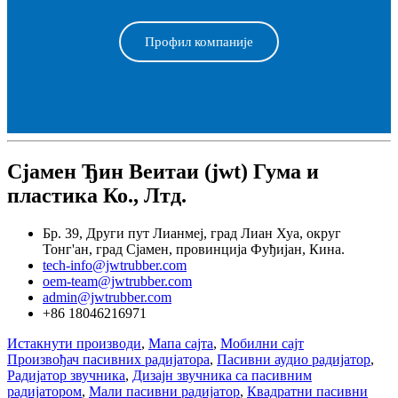
Профил компаније
Сјамен Ђин Веитаи (jwt) Гума и
пластика Ко., Лтд.
Бр. 39, Други пут Лианмеј, град Лиан Хуа, округ
Тонг'ан, град Сјамен, провинција Фуђијан, Кина.
tech-info@jwtrubber.com
oem-team@jwtrubber.com
admin@jwtrubber.com
+86 18046216971
Истакнути производи
,
Мапа сајта
,
Мобилни сајт
Произвођач пасивних радијатора
,
Пасивни аудио радијатор
,
Радијатор звучника
,
Дизајн звучника са пасивним
радијатором
,
Мали пасивни радијатор
,
Квадратни пасивни