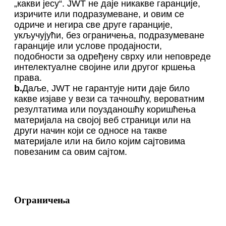
„какви јесу“. JWT не даје никакве гаранције,
изричите или подразумеване, и овим се
одриче и негира све друге гаранције,
укључујући, без ограничења, подразумеване
гаранције или услове продајности,
подобности за одређену сврху или неповреде
интелектуалне својине или другог кршења
права.
b.
Даље, JWT не гарантује нити даје било
какве изјаве у вези са тачношћу, вероватним
резултатима или поузданошћу коришћења
материјала на својој веб страници или на
други начин који се односе на такве
материјале или на било којим сајтовима
повезаним са овим сајтом.
Ограничења