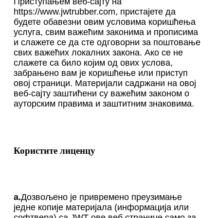
Приступањем веб-сајту на
https://www.jwtrubber.com, пристајете да
будете обавезни овим условима коришћења
услуга, свим важећим законима и прописима
и слажете се да сте одговорни за поштовање
свих важећих локалних закона. Ако се не
слажете са било којим од ових услова,
забрањено вам је коришћење или приступ
овој страници. Материјали садржани на овој
веб-сајту заштићени су важећим законом о
ауторским правима и заштитним знаковима.
Користите лиценцу
a.
Дозвољено је привремено преузимање
једне копије материјала (информација или
софтвера) са JWT-ове веб странице само за