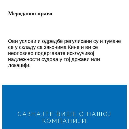
Меродавно право
Ови услови и одредбе регулисани су и тумаче
се у складу са законима Кине и ви се
неопозиво подвргавате искључивој
надлежности судова у тој држави или
локацији.
САЗНАЈТЕ ВИШЕ О НАШОЈ
КОМПАНИЈИ