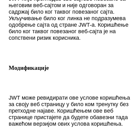
његовим веб-сајтом и није одговоран за
садржај било ког таквог повезаног сајта.
Укључивање било ког линка не подразумева
одобрење сајта од стране JWT-а. Коришћење
било ког таквог повезаног веб-сајта је на
сопствени ризик корисника.
Модификације
JWT може ревидирати ове услове коришћења
за своју веб страницу у било ком тренутку без
претходне најаве. Коришћењем ове веб
странице пристајете да будете обавезни тада
важећом верзијом ових услова коришћења.