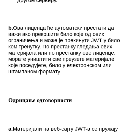
другом серверу.
b.
Ова лиценца ће аутоматски престати да
важи ако прекршите било које од ових
ограничења и може је прекинути JWT у било
ком тренутку. По престанку гледања ових
материјала или по престанку ове лиценце,
морате уништити све преузете материјале
које поседујете, било у електронском или
штампаном формату.
Одрицање одговорности
a.
Материјали на веб-сајту JWT-а се пружају