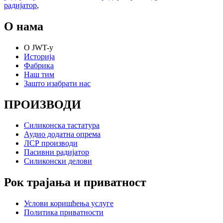
радијатор
,
О нама
О JWT-у
Историја
Фабрика
Наш тим
Зашто изабрати нас
ПРОИЗВОДИ
Силиконска тастатура
Аудио додатна опрема
ЛСР производи
Пасивни радијатор
Силиконски делови
Рок трајања и приватност
Услови коришћења услуге
Политика приватности