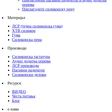
Прилагођени пасивни падијатор и аудио додатна
опрема
Прилагодите силиконску пену
Материјал
ЛСР (течна силиконска гума)
ХТВ силикон
Гума
Силиконска пена
Производи
Силиконска тастатура
Аудио додатна опрема
ЛСР производи
Пасивни радијатор
Силиконски делови
Ресурси
ВИДЕО
Честа питања
Блог
о нама