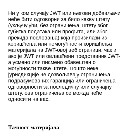
Ни у ком случају JWT или његови добављачи
неће бити одговорни за било какву штету
(укључујући, без ограничења, штету због
губитка података или профита, или због
прекида пословања) која произилази из
коришћења или немогућности коришћења
материјала на JWT-овој веб страници, чак и
ако је JWT или овлашћени представник JWT-
а усмено или писмено обавештен о
могућности такве штете. Пошто неке
јурисдикције не дозвољавају ограничења
подразумеваних гаранција или ограничења
одговорности за последичну или случајну
штету, ова ограничења се можда неће
односити на вас.
Тачност материјала