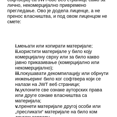
лично, некомерцијално привремено
прегледање. Ово је додела лиценце, а не
пренос власништва, и под овом лиценцом не
смете:
i.
мењати или копирати материјале;
ii.
користити материјале у било коју
комерцијалну сврху или за било какво
јавно приказивање (комерцијално или
некомерцијално);
iii.
покушавати декомпилацију или обрнути
инжењеринг било ког софтвера који се
налази на JWT веб страници;
iv.
уклоните све ознаке ауторских права
или друге ознаке власништва са
материјала;
v.
пренети материјале другој особи или
„пресликати“ материјале на било ком